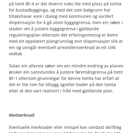
på tomt BF-4 er det diverre noko lite med plass på tomta
for bustadbygginga, og med det som bakgrunn har
tiltakshavar vore i dialog med kommunen og vurdert
dispensasjon for å gå utom byggegrensa, men ein søker i
staden om å justere byggegrensa i gjeldande
reguleringsplan ettersom det erfaringsmessig er betre
med eit oppdatert plangrunnlag enn dispensasjon slik at
ein og unngår eventuell presedensverknad av eit slikt
vedtak.
Sidan ein allereie søker om ein mindre endring av planen
ønsker ein samstundes å justere føremålsgrensa på tomt
BF-1 ettersom grunneigar for denne tomta har erfart at
det er lite rom for tilbygg og/eller boder på den tomta
etter at den vart realisert i tråd med gjeldande plan.
Medverknad:
Eventuelle merknader eller innspel kan sendast skriftleg